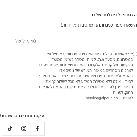
הצטרפו לניוזלטר שלנו
הישארו מעודכנים ותהנו מהטבות מיוחדות!
האימייל שלך
אני מאשר/ת קבלת דיוור ו/או מידע פרסומי באימייל ו/או
במסרונים, מסער א.ת. יזמות ומסחר בע"מ וממועדון
הלקוחות של
קבוצת אלקטרה
. המידע שאמסור יישמר ויעובד
לצרכים מסחריים במאגרי המידע של גופים אלו
בהתאם
למדיניות הפרטיות.
איני מחויב/ת למסור את המידע
לפי דין, אולם ללא מסירת המידע לא נוכל לשלוח לך את
הדיוור. ניתן לעיין במידע ולבקש את תיקונו בהתאם להוראות
החוק. לפניות:
לפניות:
service@ripcurl.co.il
עקבו אחרינו ברשתות!