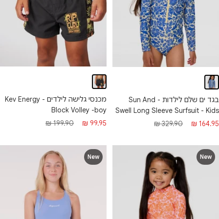
מכנסי גלישה לילדים - Kev Energy
בגד ים שלם לילדות - Sun And
Block Volley -boy
Swell Long Sleeve Surfsuit - Kids
מחיר
מחיר
חיר
מחיר
199.90 ₪
99.95 ₪
329.90 ₪
164.95 ₪
מבצע
רגיל
בצע
רגיל
New
New