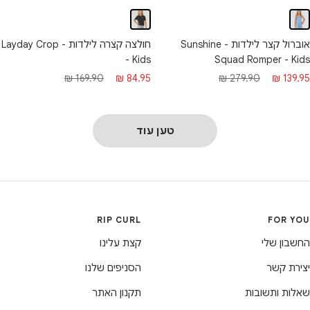
אוברול קצר לילדות - Sunshine
חולצה קצרה לילדות - Layday Crop
Squad Romper - Kids
- Kids
חיר
מחיר
מחיר
מחיר
279.90 ₪
139.95 ₪
169.90 ₪
84.95 ₪
בצע
רגיל
מבצע
רגיל
טען עוד
RIP CURL
FOR YOU
החשבון שלי
קצת עלינו
יצירת קשר
הסניפים שלנו
שאלות ותשובות
תקנון האתר