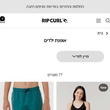
לג
החלפות והחזרות בפריסת סניפים רחבה
תוכן
0
RipCurl
ניווט
בית
אופנת ילדים
מיין לפי
77 מוצרים
New