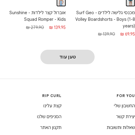
אוברול קצר לילדות - Sunshine
מכנסי גלישה לילדים - Surf Geo
Squad Romper - Kids
Volley Boardshorts - Boys (1-8
years)
מחיר
מחיר
279.90 ₪
139.95 ₪
חיר
מחיר
139.90 ₪
69.95 ₪
מבצע
רגיל
בצע
רגיל
טען עוד
RIP CURL
FOR YOU
החשבון שלי
קצת עלינו
יצירת קשר
הסניפים שלנו
שאלות ותשובות
תקנון האתר