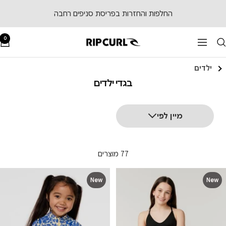
לג
החלפות והחזרות בפריסת סניפים רחבה
תוכן
0
RipCurl
ניווט
ילדים
בגדי ילדים
מיין לפי
77 מוצרים
New
New