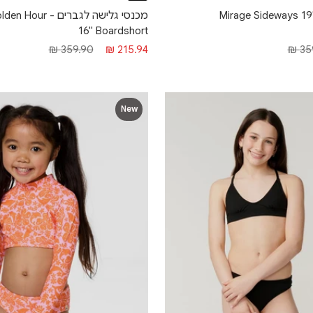
סי גלישה - Mirage Sideways 19""
מכנסי גלישה לגברים
16" Boardshort
רגיל
מחיר מבצע
מחיר רגיל
359.90 ₪
215.94 ₪
359
New