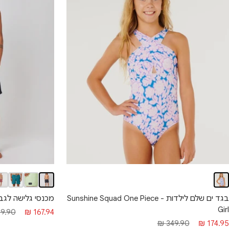
בגד ים שלם לילדות - Sunshine Squad One Piece
מכנסי גלישה לגברים -  Volley
Girl
מחיר מבצע
מחיר 
9.90 ₪
167.94 ₪
חיר מבצע
מחיר רגיל
349.90 ₪
174.95 ₪