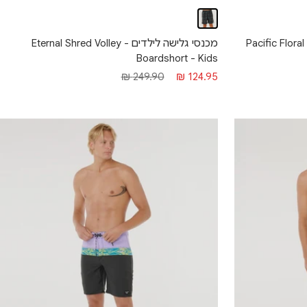
Pacific Floral Mirage 19"
מכנסי גלישה לילדים - Eternal Shred Volley
Boardshort - Kids
מחיר מבצע
מחיר רגיל
249.90 ₪
124.95 ₪