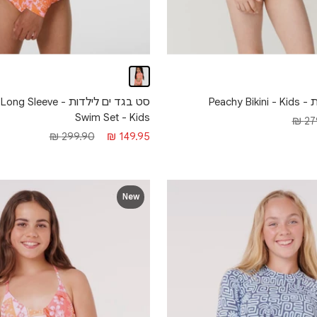
Peachy 
סט בגד ים לילדות - ve
Swim Set - Kids
רגיל
279
מחיר מבצע
מחיר רגיל
299.90 ₪
149.95 ₪
New