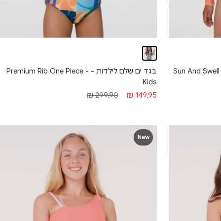
Sun And Swell Long Slee
בגד ים שלם לילדות - Premium Rib One Piece -
Kids
מחיר מבצע
מחיר רגיל
299.90 ₪
149.95 ₪
New