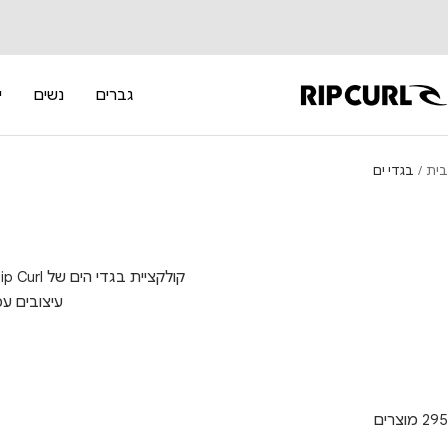
לג לתוכן
RipCur
גברים
נשים
י
בית
בגדי ים
קולקציית בגדי הים של Rip Curl לגברים, נשים וילדים מביאה איתה
עיצובים עכ
295 מוצרים