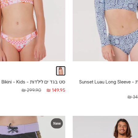
סט בגד ים לילדות - Paradise Club Bikini - Kids
סט בגד ים לילדות - Sunset Luau Long Sleeve
מחיר מבצע
מחיר רגיל
299.90 ₪
149.95 ₪
רגיל
349
New