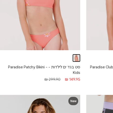
סט בגד ים לילדות - Paradise Patchy Bikini -
Kids
מחיר מבצע
מחיר רגיל
299.90 ₪
149.95 ₪
New