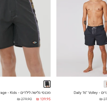
Daily 16"
מכנסי גלישה לילדים - Tropic Daze Mirage - Kids
רגיל
מחיר מבצע
מחיר רגיל
27
279.90 ₪
139.95 ₪