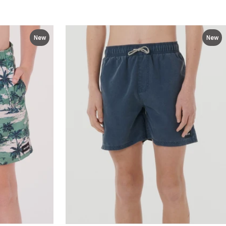
New
New