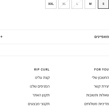
XXL
XL
L
M
S
+
מאפיינים
פוליאסטר אלסטן 180 גרם
התאמה משוחררת
הדפסה קדמית
RIP CURL
FOR YOU
תפרים שטוחים בטכנולוגית Flatlock
הגנה מפני השמש UPF 50+UV
החשבון שלי
קצת עלינו
הרכב בד : 92% פוליאסטר, 8% אלסטן
יצירת קשר
הסניפים שלנו
שאלות ותשובות
תקנון האתר
מדיניות משלוחים
תקנוני מבצעים