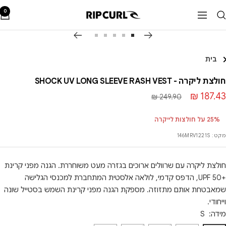
לג
0
RipCurl
ניווט
תוכן
הגדלה
עבור
עבור
עבור
עבור
עבור
לשקופית
לשקופית
לשקופית
לשקופית
לשקופית
בית
5
4
3
2
1
חולצת ליקרה - SHOCK UV LONG SLEEVE RASH VEST
חיר
187.43 ₪
מחיר
249.90 ₪
רגיל
בצע
25% על חולצות לייקרה
מקט:
146MRV1221S
חולצת ליקרה עם שרוולים ארוכים בגזרה מעט משוחררת. הגנה מפני קרינת
+UPF 50, הדפס קדמי, לולאה אלסטית המתחברת למכנסי הגלישה
שמאבטחת אותם מתזוזה. מספקת הגנה מפני קרינת השמש בסטייל שונה
וייחודי.
מידה:
S