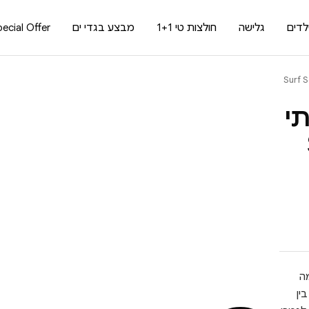
לדים
גלישה
חולצות טי 1+1
מבצע בגדי ים
ecial Offer
י
ה
ין