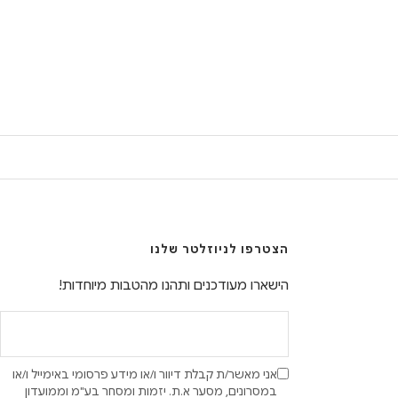
הצטרפו לניוזלטר שלנו
הישארו מעודכנים ותהנו מהטבות מיוחדות!
אני מאשר/ת קבלת דיוור ו/או מידע פרסומי באימייל ו/או
במסרונים, מסער א.ת. יזמות ומסחר בע"מ וממועדון