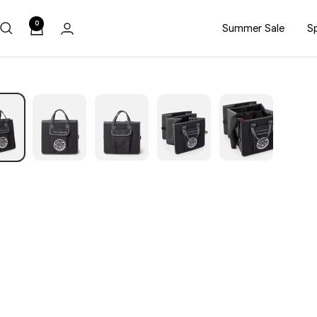
0
Summer Sale
Sp
הג