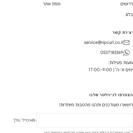
דרושים
מפת אתר
בלוג
יצירת קשר
service@ripcurl.co.il
0537183369
שעות פעילות:
ימים א'-ה' | 9:00–17:00
הצטרפו לניוזלטר שלנו
הישארו מעודכנים ותהנו מהטבות מיוחדות!
האימייל שלך
אני מאשר/ת קבלת דיוור ו/או מידע פרסומי באימייל ו/או