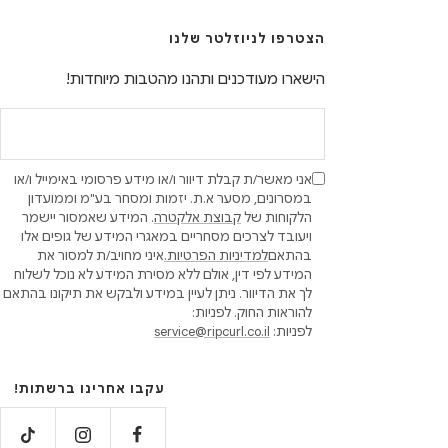
הצטרפו לניוזלטר שלנו
הישארו מעודכנים ותהנו מהטבות מיוחדות!
אני מאשר/ת קבלת דיוור ו/או מידע פרסומי באימייל ו/או
במסרונים, מסער א.ת. יזמות ומסחר בע"מ וממועדון
הלקוחות של
קבוצת אלקטרה
. המידע שאמסור יישמר
ויעובד לצרכים מסחריים במאגרי המידע של גופים אלו
בהתאם
למדיניות הפרטיות.
איני מחויב/ת למסור את
המידע לפי דין, אולם ללא מסירת המידע לא נוכל לשלוח
לך את הדיוור. ניתן לעיין במידע ולבקש את תיקונו בהתאם
להוראות החוק. לפניות:
לפניות:
service@ripcurl.co.il
עקבו אחרינו ברשתות!