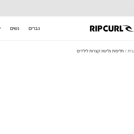
לג
תוכן
RipCur
גברים
נשים
י
בית
חליפות גלישה קצרות לילדים