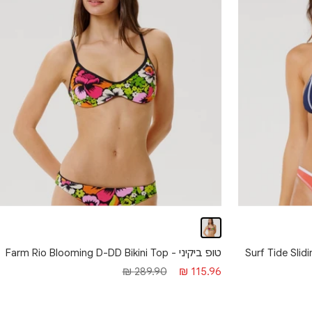
טופ ביקיני - Farm Rio Blooming D-DD Bikini Top
מחיר
מחיר
289.90 ₪
115.96 ₪
מבצע
רגיל