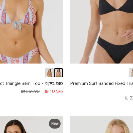
טופ ביקיני - Coastal Instinct Triangle Bikini Top
קיני - Premium Surf Banded Fixed Triangle
מחיר
מחיר
269.90 ₪
107.96 ₪
22
מבצע
רגיל
New