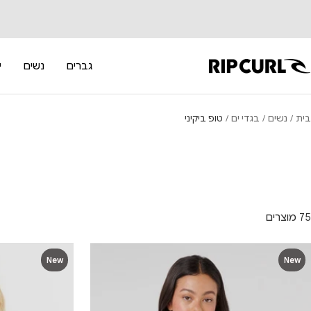
לג
תוכן
RipCur
גברים
נשים
י
בית
נשים
בגדי ים
טופ ביקיני
75 מוצרים
New
New