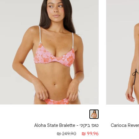
טופ ביקיני - Aloha State Bralette
Carioca Reversible 
מחיר
מחיר
249.90 ₪
99.96 ₪