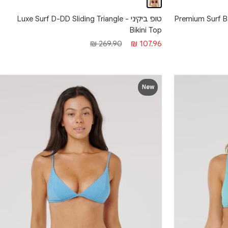
Premium Surf Banded 
טופ ביקיני - Luxe Surf D-DD Sliding Triangle
Bikini Top
מחיר
מחיר
269.90 ₪
107.96 ₪
מבצע
רגיל
New