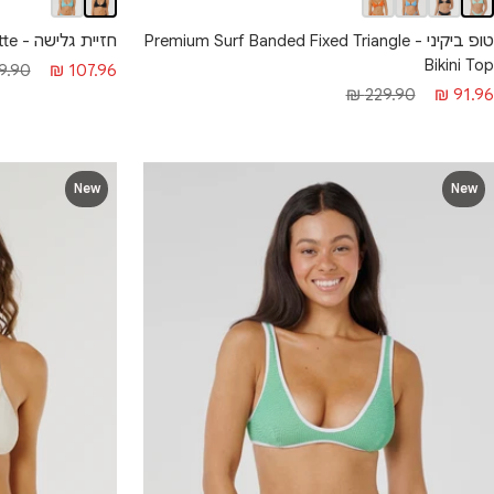
חזיית גלישה - Vibe Surf Bralette
טופ ביקיני - Premium Surf Banded Fixed Triangle
Bikini Top
מחיר
מחיר
.90 ₪
107.96 ₪
חיר
מחיר
229.90 ₪
91.96 ₪
מבצע
רגיל
בצע
רגיל
New
New