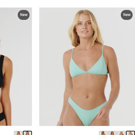
New
New