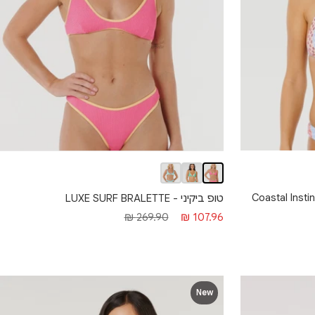
טופ ביקיני - LUXE SURF BRALETTE
מחיר
מחיר
269.90 ₪
107.96 ₪
מבצע
רגיל
New