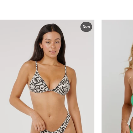
מבצע
רגיל
New