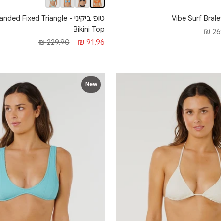
טופ ביקיני - Fixed Triangle
Bikini Top
269
מחיר
מחיר
229.90 ₪
91.96 ₪
מבצע
רגיל
New