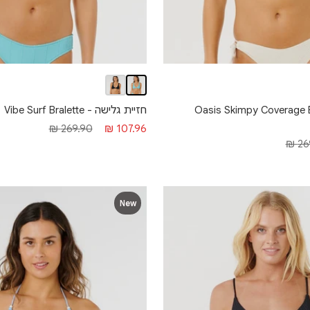
יני - Oasis Skimpy Coverage Bikini
חזיית גלישה - Vibe Surf Bralette
מחיר
מחיר
269.90 ₪
107.96 ₪
269
מבצע
רגיל
New