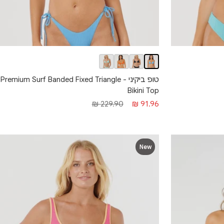
טופ ביקיני - Premium Surf Banded Fixed Triangle
Bikini Top
מחיר
מחיר
229.90 ₪
91.96 ₪
מבצע
רגיל
New