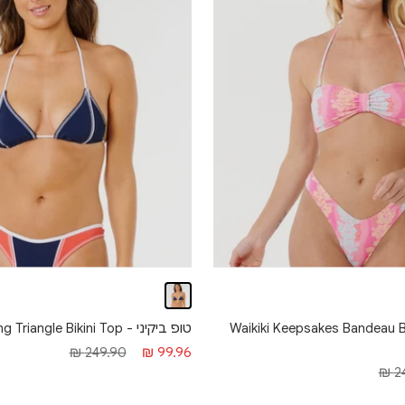
יני - Waikiki Keepsakes Bandeau Bikink
טופ ביקיני - Surf Tide Sliding Triangle Bikini Top
מחיר
מחיר
249.90 ₪
99.96 ₪
24
מבצע
רגיל