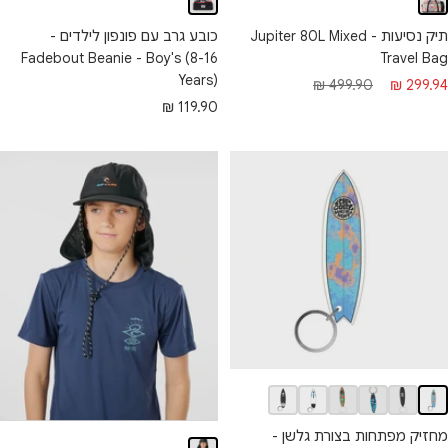
תיק נסיעות - Jupiter 80L Mixed
כובע גרב עם פונפון לילדים -
Fadebout Beanie - Boy's (8-16
Travel Bag
Years)
חיר מבצע
מחיר רגיל
499.90 ₪
299.94 ₪
מחיר מבצע
119.90 ₪
מחזיק מפתחות בצורת גלשן -