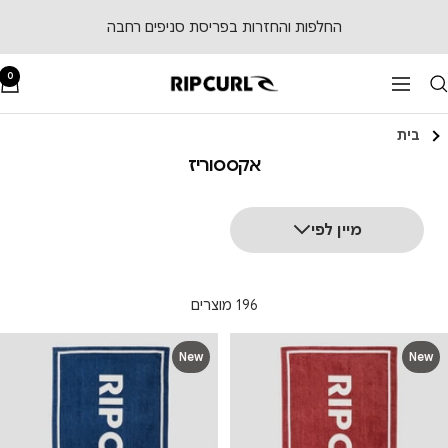
לג לתוכן
החלפות והחזרות בפריסת סניפים רחבה
0
RipCurl
ניווט
בית
אקססוריז
מיין לפי
196 מוצרים
New
New