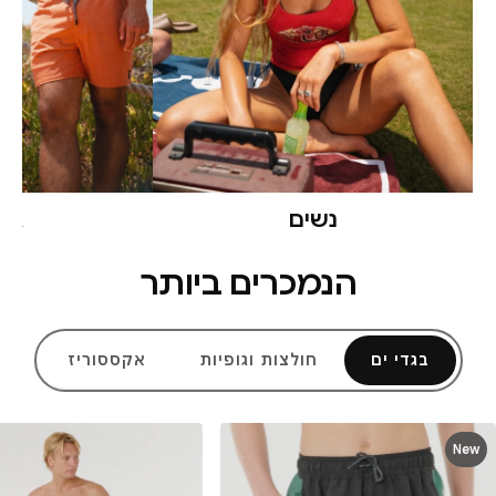
נשים
גב
הנמכרים ביותר
בגדי ים
חולצות וגופיות
אקססוריז
New