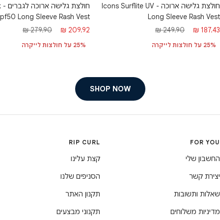
חולצת גלישה ארוכה - Icons Surflite UV
חו
pf50 Long Sleeve Rash Vest
Long Sleeve Rash Vest
חיר
מחיר
מחיר
מחיר
279.90 ₪
209.92 ₪
249.90 ₪
187.43 ₪
בצע
רגיל
מבצע
רגיל
25% על חולצות לייקרה
25% על חולצות לייקרה
SHOP NOW
RIP CURL
FOR YOU
החשבון שלי
קצת עלינו
יצירת קשר
הסניפים שלנו
שאלות ותשובות
תקנון האתר
מדיניות משלוחים
תקנוני מבצעים