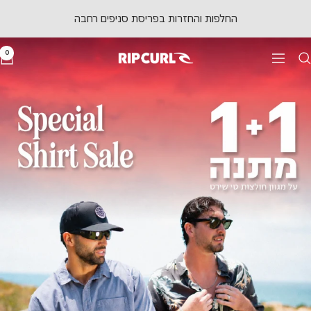
לג
החלפות והחזרות בפריסת סניפים רחבה
תוכן
0
ניווט
RipCurl