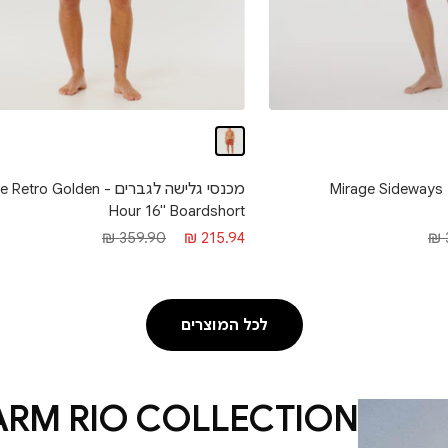
לישה - Mirage Sideways 19""
מכנסי גלישה לגברים - ro Golden
Hour 16" Boardshort
מחיר
מחיר
359.90 ₪
215.94 ₪
מבצע
רגיל
לכל המוצרים
ARM RIO COLLECTION