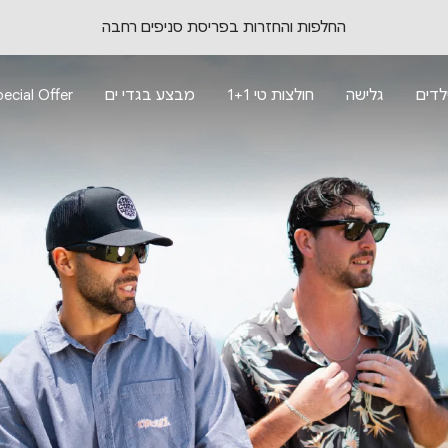
משלוח חינם בקנייה מעל 299 ש"ח *לא כולל גלשנים
לדים
גלישה
חולצות טי 1+1
מבצע בגדי ים
ecial Offer