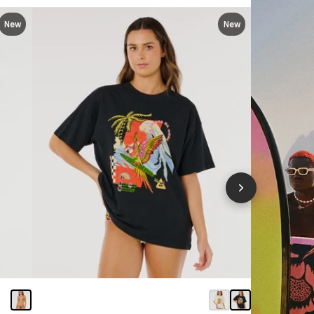
New
New