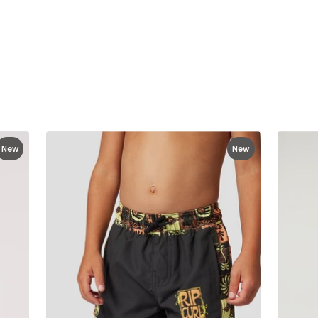
New
New