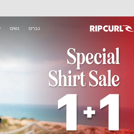
לג
תוכן
גברים
נשים
י
RipCur