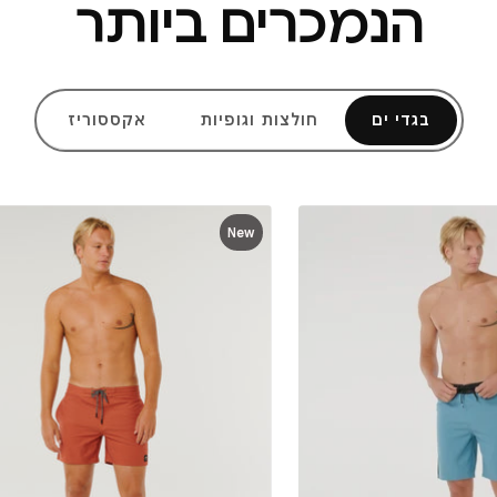
הנמכרים ביותר
בגדי ים
חולצות וגופיות
אקססוריז
New