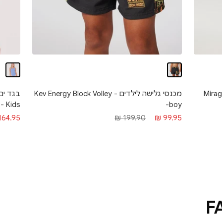
Mirage Ret
מכנסי גלישה לילדים - Kev Energy Block Volley
- Kids
-boy
מחיר
מחיר
מחיר
164.95 ₪
199.90 ₪
99.95 ₪
מבצע
מבצע
רגיל
F