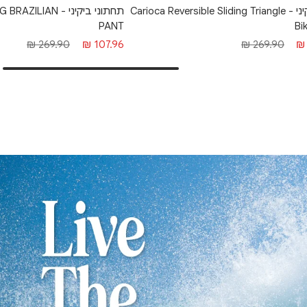
תחתוני ביקיני - AN
טופ ביקיני - Carioca Reversible Sliding Triangle
PANT
Bi
מחיר
מחיר
מחיר
269.90 ₪
107.96 ₪
269.90 ₪
מבצע
רגיל
רגיל