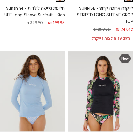
לייקרה ארוכה קרופ - SUNRISE
חליפת גלישה לילדות - Sunshine
STRIPED LONG SLEEVE CROP
UPF Long Sleeve Surfsuit - Kids
TOP
מחיר
מחיר
399.90 ₪
199.95 ₪
חיר
מחיר
329.90 ₪
247.42 ₪
מבצע
רגיל
בצע
רגיל
25% על חולצות לייקרה
New