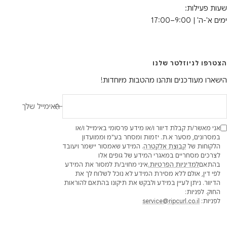
שעות פעילות:
ימים א'-ה' | 9:00–17:00
הצטרפו לניוזלטר שלנו
הישארו מעודכנים ותהנו מהטבות מיוחדות!
האימייל שלך
אני מאשר/ת קבלת דיוור ו/או מידע פרסומי באימייל ו/או
במסרונים, מסער א.ת. יזמות ומסחר בע"מ וממועדון
הלקוחות של
קבוצת אלקטרה
. המידע שאמסור יישמר ויעובד
לצרכים מסחריים במאגרי המידע של גופים אלו
בהתאם
למדיניות הפרטיות.
איני מחויב/ת למסור את המידע
לפי דין, אולם ללא מסירת המידע לא נוכל לשלוח לך את
הדיוור. ניתן לעיין במידע ולבקש את תיקונו בהתאם להוראות
החוק. לפניות:
לפניות:
service@ripcurl.co.il