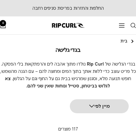
לג
החלפות והחזרות בפריסת סניפים רחבה
תוכן
0
RipCurl
ניווט
בית
בגדי גלישה
בגדי הגלישה של
Rip Curl
נולדו מתוך אהבה לים והרפתקאות בלי הפסקה.
כל פריט עוצב כדי ללוות אותך בתוך המים ומחוצה להם – עם הגנה מהשמש,
חופש תנועה מלא, וסגנון שמרגיש בבית גם על החוף וגם על הגלשן.
צא
לגלוש בביטחון, סטייל ונוחות שאין שני להם.
מיין לפי
117 מוצרים