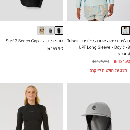
חולצת גלישה ארוכה לילדים - Tubes
כובע גלישה - Surf 2 Series Cap
UPF Long Sleeve - Boy (1-8
מחיר
159.90 ₪
years)
מבצע
חיר
מחיר
179.90 ₪
134.93 ₪
בצע
רגיל
25% על חולצות לייקרה